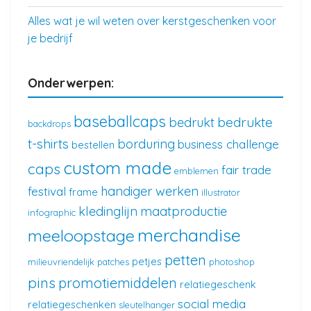
Alles wat je wil weten over kerstgeschenken voor
je bedrijf
Onderwerpen:
baseballcaps
bedrukte
bedrukt
backdrops
t-shirts
borduring
business challenge
bestellen
custom made
caps
fair trade
emblemen
handiger werken
festival
frame
illustrator
kledinglijn
maatproductie
infographic
merchandise
meeloopstage
petten
petjes
milieuvriendelijk
patches
photoshop
pins
promotiemiddelen
relatiegeschenk
social media
relatiegeschenken
sleutelhanger