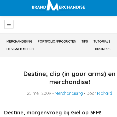
Ga
naar
inhoud
Menu
☰
MERCHANDISING
PORTFOLIO/PRODUCTEN
TIPS
TUTORIALS
DESIGNER MERCH
BUSINESS
Destine; clip (in your arms) en
merchandise!
25 mei, 2009
•
Merchandising
• Door
Richard
Destine, morgenvroeg bij Giel op 3FM!