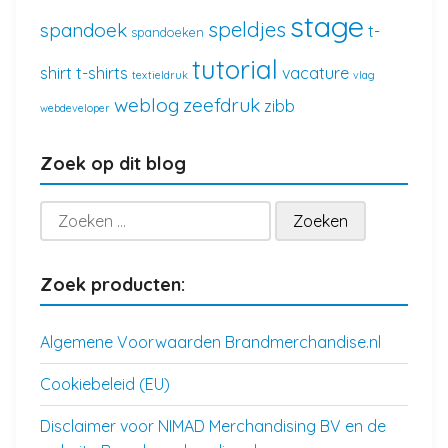
stage
speldjes
spandoek
t-
spandoeken
tutorial
shirt
t-shirts
vacature
textieldruk
vlag
weblog
zeefdruk
zibb
webdeveloper
Zoek op dit blog
Zoeken
naar:
Zoek producten:
Algemene Voorwaarden Brandmerchandise.nl
Cookiebeleid (EU)
Disclaimer voor NIMAD Merchandising BV en de