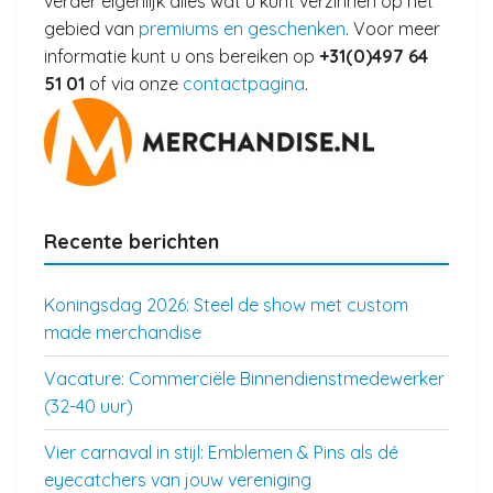
verder eigenlijk alles wat u kunt verzinnen op het
gebied van
premiums en geschenken
. Voor meer
informatie kunt u ons bereiken op
+31(0)497 64
51 01
of via onze
contactpagina
.
Recente berichten
Koningsdag 2026: Steel de show met custom
made merchandise
Vacature: Commerciële Binnendienstmedewerker
(32-40 uur)
Vier carnaval in stijl: Emblemen & Pins als dé
eyecatchers van jouw vereniging