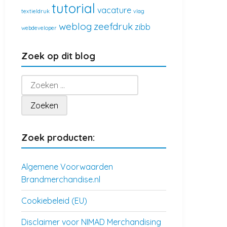
tutorial
vacature
textieldruk
vlag
weblog
zeefdruk
zibb
webdeveloper
Zoek op dit blog
Zoeken
naar:
Zoek producten:
Algemene Voorwaarden
Brandmerchandise.nl
Cookiebeleid (EU)
Disclaimer voor NIMAD Merchandising