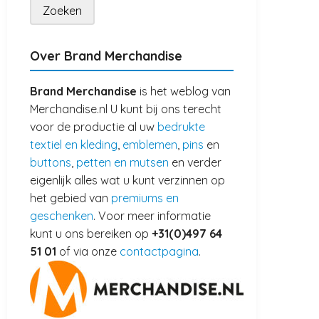
Over Brand Merchandise
Brand Merchandise
is het weblog van
Merchandise.nl U kunt bij ons terecht
voor de productie al uw
bedrukte
textiel en kleding
,
emblemen
,
pins
en
buttons
,
petten en mutsen
en verder
eigenlijk alles wat u kunt verzinnen op
het gebied van
premiums en
geschenken
. Voor meer informatie
kunt u ons bereiken op
+31(0)497 64
51 01
of via onze
contactpagina
.