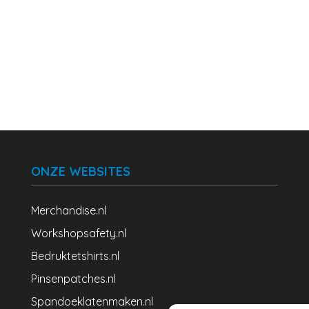
ONZE WEBSITES
Merchandise.nl
Workshopsafety.nl
Bedruktetshirts.nl
Pinsenpatches.nl
Spandoeklatenmaken.nl