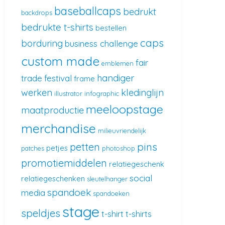
baseballcaps
bedrukt
backdrops
bedrukte t-shirts
bestellen
caps
borduring
business challenge
custom made
fair
emblemen
handiger
trade
festival
frame
werken
kledinglijn
illustrator
infographic
meeloopstage
maatproductie
merchandise
milieuvriendelijk
pins
petten
petjes
patches
photoshop
promotiemiddelen
relatiegeschenk
social
relatiegeschenken
sleutelhanger
spandoek
media
spandoeken
stage
speldjes
t-shirt
t-shirts