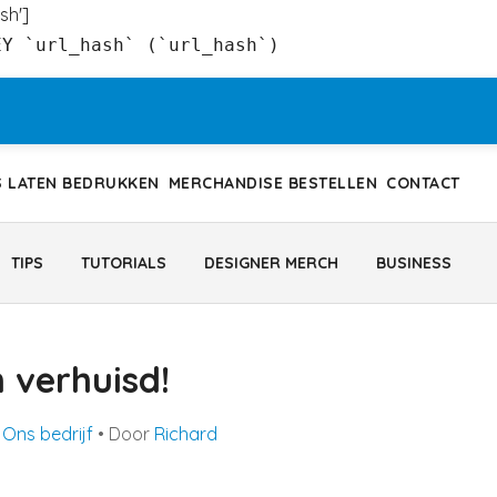
sh']
EY `url_hash` (`url_hash`)
S LATEN BEDRUKKEN
MERCHANDISE BESTELLEN
CONTACT
TIPS
TUTORIALS
DESIGNER MERCH
BUSINESS
n verhuisd!
•
Ons bedrijf
• Door
Richard