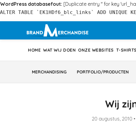
WordPress databasefout:
[Duplicate entry '' for key 'url_ha
ALTER TABLE `EK1HDf6_blc_links` ADD UNIQUE K
Ga
naar
inhoud
HOME
WAT WIJ DOEN
ONZE WEBSITES
T-SHIRT
MERCHANDISING
PORTFOLIO/PRODUCTEN
Wij zij
20 augustus, 2010