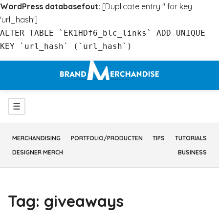
WordPress databasefout:
[Duplicate entry '' for key
'url_hash']
ALTER TABLE `EK1HDf6_blc_links` ADD UNIQUE
KEY `url_hash` (`url_hash`)
Ga
naar
inhoud
Menu
☰
MERCHANDISING
PORTFOLIO/PRODUCTEN
TIPS
TUTORIALS
DESIGNER MERCH
BUSINESS
Tag:
giveaways