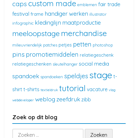
custom made
caps
fair trade
emblemen
handiger werken
festival
frame
illustrator
kledinglijn
maatproductie
infographic
merchandise
meeloopstage
petten
petjes
milieuvriendelijk
patches
photoshop
pins
promotiemiddelen
relatiegeschenk
social media
relatiegeschenken
sleutelhanger
stage
speldjes
spandoek
t-
spandoeken
tutorial
shirt
t-shirts
vacature
textieldruk
vlag
weblog
zeefdruk
zibb
webdeveloper
Zoek op dit blog
Zoeken