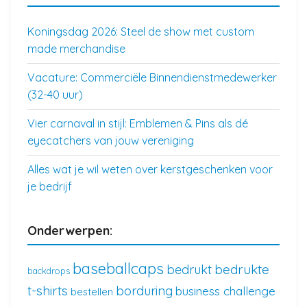
Koningsdag 2026: Steel de show met custom
made merchandise
Vacature: Commerciële Binnendienstmedewerker
(32-40 uur)
Vier carnaval in stijl: Emblemen & Pins als dé
eyecatchers van jouw vereniging
Alles wat je wil weten over kerstgeschenken voor
je bedrijf
Onderwerpen:
baseballcaps
bedrukte
bedrukt
backdrops
t-shirts
borduring
business challenge
bestellen