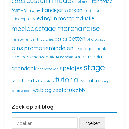
custom made
caps
fair trade
emblemen
handiger werken
festival
frame
illustrator
kledinglijn
maatproductie
infographic
merchandise
meeloopstage
petten
petjes
milieuvriendelijk
patches
photoshop
pins
promotiemiddelen
relatiegeschenk
social media
relatiegeschenken
sleutelhanger
stage
speldjes
spandoek
t-
spandoeken
tutorial
shirt
t-shirts
vacature
textieldruk
vlag
weblog
zeefdruk
zibb
webdeveloper
Zoek op dit blog
Zoeken
naar: