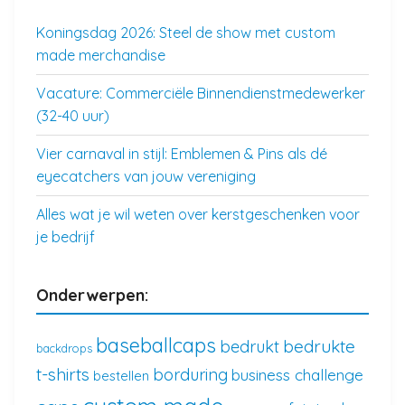
Koningsdag 2026: Steel de show met custom
made merchandise
Vacature: Commerciële Binnendienstmedewerker
(32-40 uur)
Vier carnaval in stijl: Emblemen & Pins als dé
eyecatchers van jouw vereniging
Alles wat je wil weten over kerstgeschenken voor
je bedrijf
Onderwerpen:
baseballcaps
bedrukte
bedrukt
backdrops
t-shirts
borduring
business challenge
bestellen