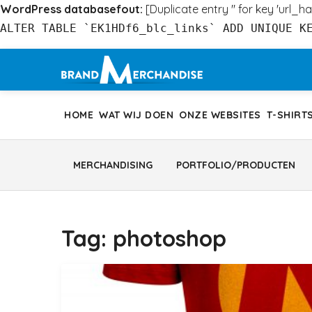
WordPress databasefout:
[Duplicate entry '' for key 'url_ha
ALTER TABLE `EK1HDf6_blc_links` ADD UNIQUE K
Ga
naar
inhoud
HOME
WAT WIJ DOEN
ONZE WEBSITES
T-SHIRT
MERCHANDISING
PORTFOLIO/PRODUCTEN
Tag:
photoshop