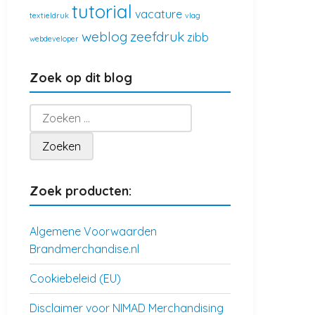
tutorial
vacature
textieldruk
vlag
weblog
zeefdruk
zibb
webdeveloper
Zoek op dit blog
Zoeken
naar:
Zoek producten:
Algemene Voorwaarden
Brandmerchandise.nl
Cookiebeleid (EU)
Disclaimer voor NIMAD Merchandising