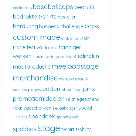
baseballcaps
bedrukt
backdrops
bedrukte t-shirts
bestellen
caps
borduring
business challenge
custom made
fair
emblemen
handiger
trade
festival
frame
werken
kledinglijn
illustrator
infographic
meeloopstage
maatproductie
merchandise
milieuvriendelijk
pins
petten
petjes
patches
photoshop
promotiemiddelen
relatiegeschenk
social
relatiegeschenken
sleutelhanger
spandoek
media
spandoeken
stage
speldjes
t-shirt
t-shirts