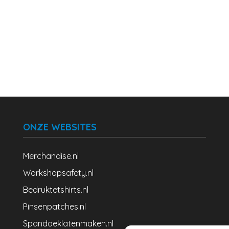
ONZE WEBSITES
Merchandise.nl
Workshopsafety.nl
Bedruktetshirts.nl
Pinsenpatches.nl
Spandoeklatenmaken.nl