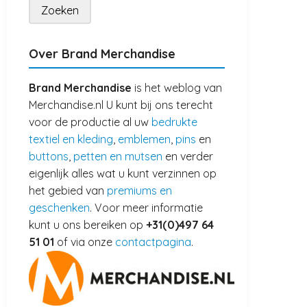
Over Brand Merchandise
Brand Merchandise
is het weblog van
Merchandise.nl U kunt bij ons terecht
voor de productie al uw
bedrukte
textiel en kleding
,
emblemen
,
pins
en
buttons
,
petten en mutsen
en verder
eigenlijk alles wat u kunt verzinnen op
het gebied van
premiums en
geschenken
. Voor meer informatie
kunt u ons bereiken op
+31(0)497 64
51 01
of via onze
contactpagina
.