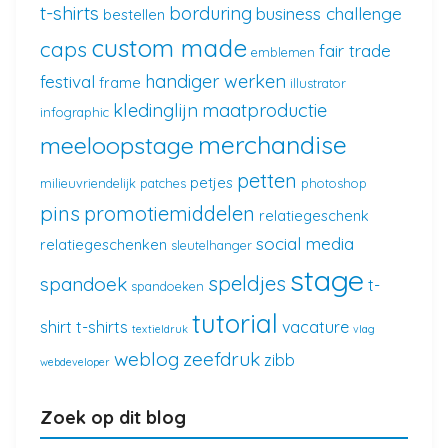
t-shirts
borduring
business challenge
bestellen
custom made
caps
fair trade
emblemen
handiger werken
festival
frame
illustrator
kledinglijn
maatproductie
infographic
merchandise
meeloopstage
petten
petjes
milieuvriendelijk
patches
photoshop
pins
promotiemiddelen
relatiegeschenk
social media
relatiegeschenken
sleutelhanger
stage
speldjes
spandoek
t-
spandoeken
tutorial
shirt
t-shirts
vacature
textieldruk
vlag
weblog
zeefdruk
zibb
webdeveloper
Zoek op dit blog