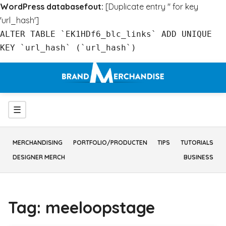
WordPress databasefout:
[Duplicate entry '' for key
'url_hash']
ALTER TABLE `EK1HDf6_blc_links` ADD UNIQUE
KEY `url_hash` (`url_hash`)
Ga
naar
inhoud
Menu
☰
MERCHANDISING
PORTFOLIO/PRODUCTEN
TIPS
TUTORIALS
DESIGNER MERCH
BUSINESS
Tag:
meeloopstage