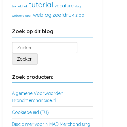
tutorial
vacature
textieldruk
vlag
weblog
zeefdruk
zibb
webdeveloper
Zoek op dit blog
Zoeken
naar:
Zoek producten:
Algemene Voorwaarden
Brandmerchandise.nl
Cookiebeleid (EU)
Disclaimer voor NIMAD Merchandising