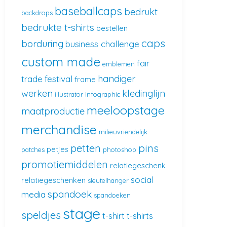
baseballcaps
bedrukt
backdrops
bedrukte t-shirts
bestellen
caps
borduring
business challenge
custom made
fair
emblemen
handiger
trade
festival
frame
werken
kledinglijn
illustrator
infographic
meeloopstage
maatproductie
merchandise
milieuvriendelijk
pins
petten
petjes
patches
photoshop
promotiemiddelen
relatiegeschenk
social
relatiegeschenken
sleutelhanger
spandoek
media
spandoeken
stage
speldjes
t-shirt
t-shirts