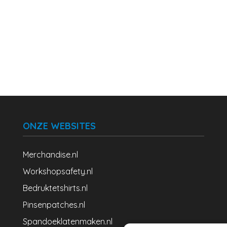
ONZE WEBSITES
Merchandise.nl
Workshopsafety.nl
Bedruktetshirts.nl
Pinsenpatches.nl
Spandoeklatenmaken.nl