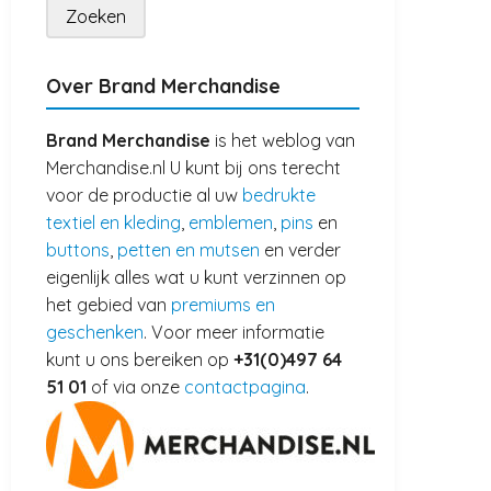
Over Brand Merchandise
Brand Merchandise
is het weblog van
Merchandise.nl U kunt bij ons terecht
voor de productie al uw
bedrukte
textiel en kleding
,
emblemen
,
pins
en
buttons
,
petten en mutsen
en verder
eigenlijk alles wat u kunt verzinnen op
het gebied van
premiums en
geschenken
. Voor meer informatie
kunt u ons bereiken op
+31(0)497 64
51 01
of via onze
contactpagina
.