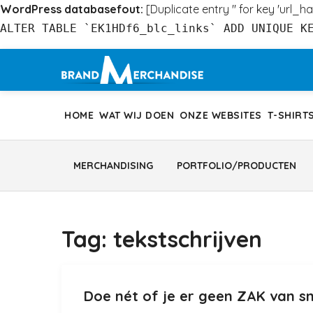
WordPress databasefout:
[Duplicate entry '' for key 'url_ha
ALTER TABLE `EK1HDf6_blc_links` ADD UNIQUE K
Ga
naar
inhoud
HOME
WAT WIJ DOEN
ONZE WEBSITES
T-SHIRT
MERCHANDISING
PORTFOLIO/PRODUCTEN
Tag:
tekstschrijven
Doe nét of je er geen ZAK van sn