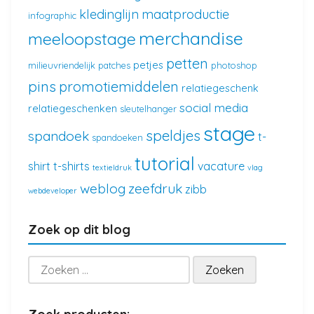
kledinglijn
maatproductie
infographic
merchandise
meeloopstage
petten
petjes
milieuvriendelijk
patches
photoshop
pins
promotiemiddelen
relatiegeschenk
social media
relatiegeschenken
sleutelhanger
stage
speldjes
spandoek
t-
spandoeken
tutorial
shirt
t-shirts
vacature
textieldruk
vlag
weblog
zeefdruk
zibb
webdeveloper
Zoek op dit blog
Zoeken
naar: