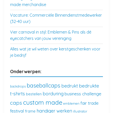
made merchandise
Vacature: Commerciële Binnendienstmedewerker
(32-40 uur)
Vier carnaval in stijl: Emblemen & Pins als dé
eyecatchers van jouw vereniging
Alles wat je wil weten over kerstgeschenken voor
je bedrijf
Onderwerpen:
baseballcaps
bedrukte
bedrukt
backdrops
t-shirts
borduring
business challenge
bestellen
custom made
caps
fair trade
emblemen
handiger werken
festival
frame
illustrator