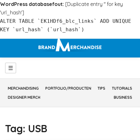
WordPress databasefout:
[Duplicate entry '' for key
'url_hash']
ALTER TABLE `EK1HDf6_blc_links` ADD UNIQUE
KEY `url_hash` (`url_hash`)
Ga
naar
inhoud
Menu
☰
MERCHANDISING
PORTFOLIO/PRODUCTEN
TIPS
TUTORIALS
DESIGNER MERCH
BUSINESS
Tag:
USB