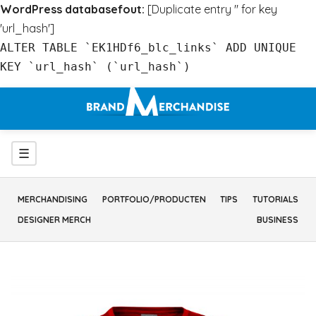
WordPress databasefout:
[Duplicate entry '' for key
'url_hash']
ALTER TABLE `EK1HDf6_blc_links` ADD UNIQUE
KEY `url_hash` (`url_hash`)
Ga
naar
inhoud
Menu
☰
MERCHANDISING
PORTFOLIO/PRODUCTEN
TIPS
TUTORIALS
DESIGNER MERCH
BUSINESS