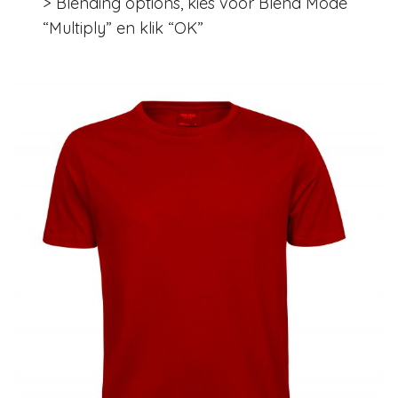
> Blending options, kies voor Blend Mode
“Multiply” en klik “OK”