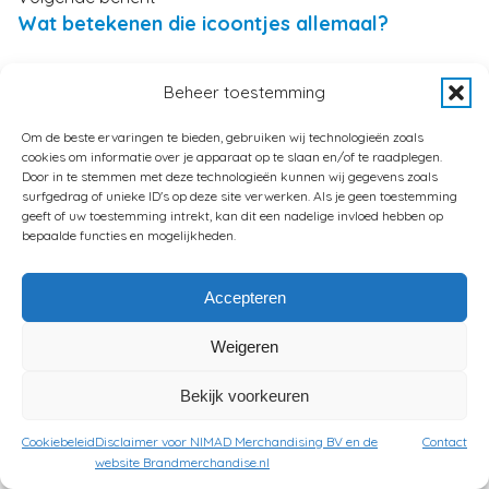
Wat betekenen die icoontjes allemaal?
Beheer toestemming
Om de beste ervaringen te bieden, gebruiken wij technologieën zoals
Eén reactie op “Tutorial: hoe maak
cookies om informatie over je apparaat op te slaan en/of te raadplegen.
Door in te stemmen met deze technologieën kunnen wij gegevens zoals
ik met Adobe Photoshop een
surfgedrag of unieke ID's op deze site verwerken. Als je geen toestemming
geeft of uw toestemming intrekt, kan dit een nadelige invloed hebben op
fotorealistische mockup van een t-
bepaalde functies en mogelijkheden.
shirt ontwerp”
Accepteren
Bestel je kleding, relatiegeschenken of gadgets met
eigen ontwerp
<span class="says">zegt:</span>
Weigeren
6 oktober, 2017 om 1:57
[…] kosten voor deze optie bedragen €150,- (excl. BTW).
Bekijk voorkeuren
×
ALTIJD BINNEN 1 WERKDAG EEN OFFERTE
Je ontvangt dan een fotorealistisch ontwerp, wat als
IN JE MAILBOX!
Cookiebeleid
Disclaimer voor NIMAD Merchandising BV en de
Contact
basis kan dienen voor een offerteaanvraag en […]
website Brandmerchandise.nl