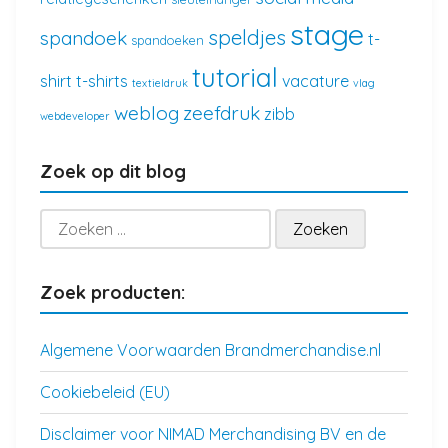
stage
speldjes
spandoek
t-
spandoeken
tutorial
shirt
t-shirts
vacature
textieldruk
vlag
weblog
zeefdruk
zibb
webdeveloper
Zoek op dit blog
Zoeken
naar:
Zoek producten:
Algemene Voorwaarden Brandmerchandise.nl
Cookiebeleid (EU)
Disclaimer voor NIMAD Merchandising BV en de