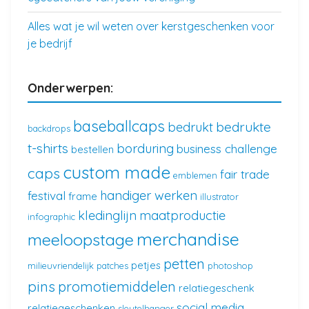
Alles wat je wil weten over kerstgeschenken voor
je bedrijf
Onderwerpen:
baseballcaps
bedrukte
bedrukt
backdrops
t-shirts
borduring
business challenge
bestellen
custom made
caps
fair trade
emblemen
handiger werken
festival
frame
illustrator
kledinglijn
maatproductie
infographic
merchandise
meeloopstage
petten
petjes
milieuvriendelijk
patches
photoshop
pins
promotiemiddelen
relatiegeschenk
social media
relatiegeschenken
sleutelhanger