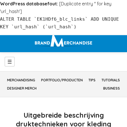
WordPress databasefout:
[Duplicate entry '' for key
'url_hash']
ALTER TABLE `EK1HDf6_blc_links` ADD UNIQUE
KEY `url_hash` (`url_hash`)
Ga
naar
inhoud
Menu
☰
MERCHANDISING
PORTFOLIO/PRODUCTEN
TIPS
TUTORIALS
DESIGNER MERCH
BUSINESS
Uitgebreide beschrijving
druktechnieken voor kleding