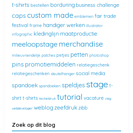
t-shirts
borduring
business challenge
bestellen
custom made
caps
fair trade
emblemen
handiger werken
festival
frame
illustrator
kledinglijn
maatproductie
infographic
merchandise
meeloopstage
petten
petjes
milieuvriendelijk
patches
photoshop
pins
promotiemiddelen
relatiegeschenk
social media
relatiegeschenken
sleutelhanger
stage
speldjes
spandoek
t-
spandoeken
tutorial
shirt
t-shirts
vacature
textieldruk
vlag
weblog
zeefdruk
zibb
webdeveloper
Zoek op dit blog