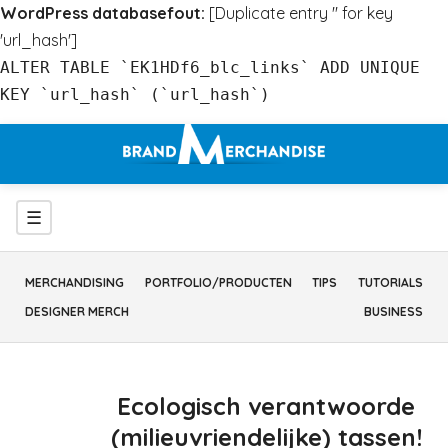
WordPress databasefout:
[Duplicate entry '' for key
'url_hash']
ALTER TABLE `EK1HDf6_blc_links` ADD UNIQUE
KEY `url_hash` (`url_hash`)
Ga
naar
inhoud
Menu
☰
MERCHANDISING
PORTFOLIO/PRODUCTEN
TIPS
TUTORIALS
DESIGNER MERCH
BUSINESS
Ecologisch verantwoorde
(milieuvriendelijke) tassen!