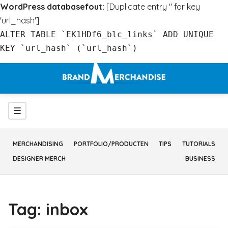
WordPress databasefout:
[Duplicate entry '' for key
'url_hash']
ALTER TABLE `EK1HDf6_blc_links` ADD UNIQUE
KEY `url_hash` (`url_hash`)
Ga
naar
inhoud
Menu
☰
MERCHANDISING
PORTFOLIO/PRODUCTEN
TIPS
TUTORIALS
DESIGNER MERCH
BUSINESS
Tag:
inbox