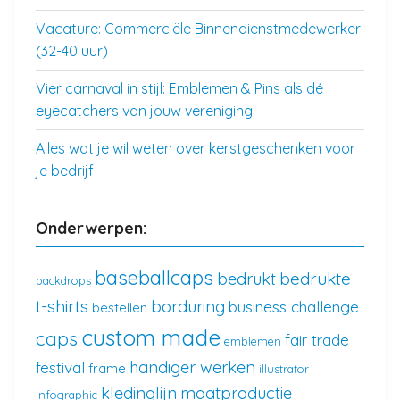
Vacature: Commerciële Binnendienstmedewerker
(32-40 uur)
Vier carnaval in stijl: Emblemen & Pins als dé
eyecatchers van jouw vereniging
Alles wat je wil weten over kerstgeschenken voor
je bedrijf
Onderwerpen:
baseballcaps
bedrukte
bedrukt
backdrops
t-shirts
borduring
business challenge
bestellen
custom made
caps
fair trade
emblemen
handiger werken
festival
frame
illustrator
kledinglijn
maatproductie
infographic