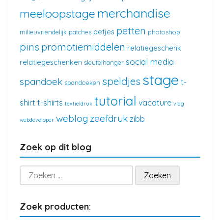
merchandise
meeloopstage
petten
petjes
milieuvriendelijk
patches
photoshop
pins
promotiemiddelen
relatiegeschenk
social media
relatiegeschenken
sleutelhanger
stage
speldjes
spandoek
t-
spandoeken
tutorial
shirt
t-shirts
vacature
textieldruk
vlag
weblog
zeefdruk
zibb
webdeveloper
Zoek op dit blog
Zoeken
naar:
Zoek producten: