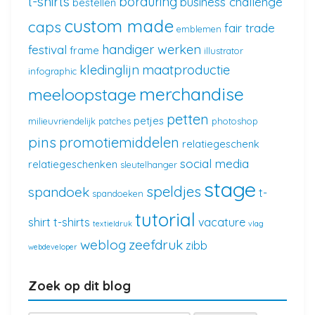
t-shirts
borduring
business challenge
bestellen
custom made
caps
fair trade
emblemen
handiger werken
festival
frame
illustrator
kledinglijn
maatproductie
infographic
merchandise
meeloopstage
petten
petjes
milieuvriendelijk
patches
photoshop
pins
promotiemiddelen
relatiegeschenk
social media
relatiegeschenken
sleutelhanger
stage
speldjes
spandoek
t-
spandoeken
tutorial
shirt
t-shirts
vacature
textieldruk
vlag
weblog
zeefdruk
zibb
webdeveloper
Zoek op dit blog