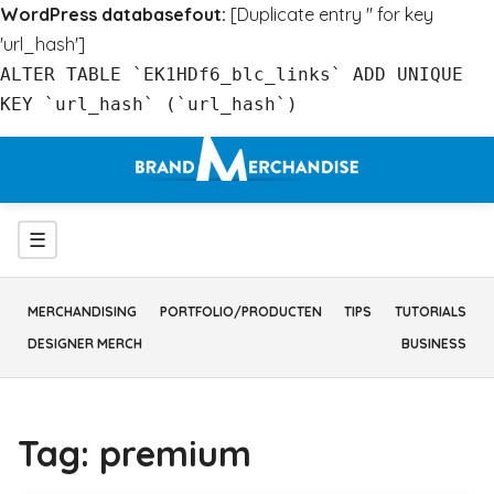
WordPress databasefout:
[Duplicate entry '' for key
'url_hash']
ALTER TABLE `EK1HDf6_blc_links` ADD UNIQUE
KEY `url_hash` (`url_hash`)
Ga
naar
inhoud
Menu
☰
MERCHANDISING
PORTFOLIO/PRODUCTEN
TIPS
TUTORIALS
DESIGNER MERCH
BUSINESS
Tag:
premium