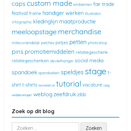
custom made
caps
fair trade
emblemen
handiger werken
festival
frame
illustrator
kledinglijn
maatproductie
infographic
merchandise
meeloopstage
petten
petjes
milieuvriendelijk
patches
photoshop
pins
promotiemiddelen
relatiegeschenk
social media
relatiegeschenken
sleutelhanger
stage
speldjes
spandoek
t-
spandoeken
tutorial
shirt
t-shirts
vacature
textieldruk
vlag
weblog
zeefdruk
zibb
webdeveloper
Zoek op dit blog
Zoeken