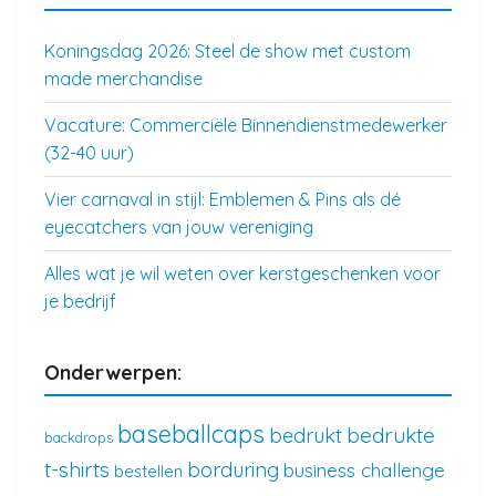
Koningsdag 2026: Steel de show met custom
made merchandise
Vacature: Commerciële Binnendienstmedewerker
(32-40 uur)
Vier carnaval in stijl: Emblemen & Pins als dé
eyecatchers van jouw vereniging
Alles wat je wil weten over kerstgeschenken voor
je bedrijf
Onderwerpen:
baseballcaps
bedrukte
bedrukt
backdrops
t-shirts
borduring
business challenge
bestellen