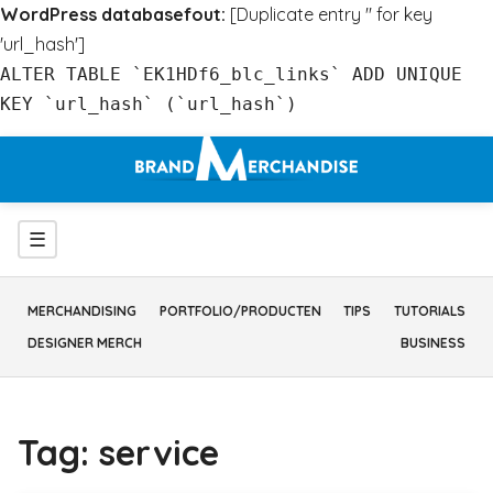
WordPress databasefout:
[Duplicate entry '' for key
'url_hash']
ALTER TABLE `EK1HDf6_blc_links` ADD UNIQUE
KEY `url_hash` (`url_hash`)
Ga
naar
inhoud
Menu
☰
MERCHANDISING
PORTFOLIO/PRODUCTEN
TIPS
TUTORIALS
DESIGNER MERCH
BUSINESS
Tag:
service