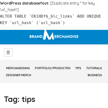
WordPress databasefout:
[Duplicate entry '' for key
'url_hash']
ALTER TABLE `EK1HDf6_blc_links` ADD UNIQUE
KEY `url_hash` (`url_hash`)
Ga
naar
inhoud
Menu
☰
MERCHANDISING
PORTFOLIO/PRODUCTEN
TIPS
TUTORIALS
DESIGNER MERCH
BUSINESS
Tag:
tips