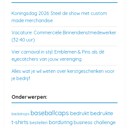
Koningsdag 2026: Steel de show met custom
made merchandise
Vacature: Commerciële Binnendienstmedewerker
(32-40 uur)
Vier carnaval in stijl: Emblemen & Pins als dé
eyecatchers van jouw vereniging
Alles wat je wil weten over kerstgeschenken voor
je bedrijf
Onderwerpen:
baseballcaps
bedrukte
bedrukt
backdrops
t-shirts
borduring
business challenge
bestellen