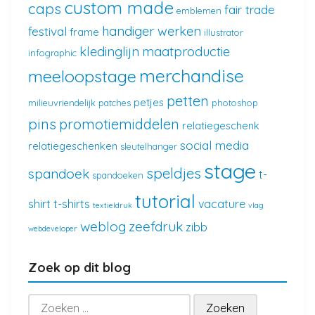
custom made
caps
fair trade
emblemen
handiger werken
festival
frame
illustrator
kledinglijn
maatproductie
infographic
merchandise
meeloopstage
petten
petjes
milieuvriendelijk
patches
photoshop
pins
promotiemiddelen
relatiegeschenk
social media
relatiegeschenken
sleutelhanger
stage
speldjes
spandoek
t-
spandoeken
tutorial
shirt
t-shirts
vacature
textieldruk
vlag
weblog
zeefdruk
zibb
webdeveloper
Zoek op dit blog
Zoeken