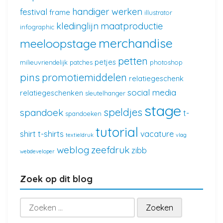
handiger werken
festival
frame
illustrator
kledinglijn
maatproductie
infographic
merchandise
meeloopstage
petten
petjes
milieuvriendelijk
patches
photoshop
pins
promotiemiddelen
relatiegeschenk
social media
relatiegeschenken
sleutelhanger
stage
speldjes
spandoek
t-
spandoeken
tutorial
shirt
t-shirts
vacature
textieldruk
vlag
weblog
zeefdruk
zibb
webdeveloper
Zoek op dit blog
Zoeken
naar: