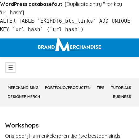
WordPress databasefout:
[Duplicate entry '' for key
'url_hash']
ALTER TABLE `EK1HDf6_blc_links` ADD UNIQUE
KEY `url_hash` (`url_hash`)
Ga
naar
inhoud
Menu
☰
MERCHANDISING
PORTFOLIO/PRODUCTEN
TIPS
TUTORIALS
DESIGNER MERCH
BUSINESS
Workshops
Ons bedrijf is in enkele jaren tijd (we bestaan sinds