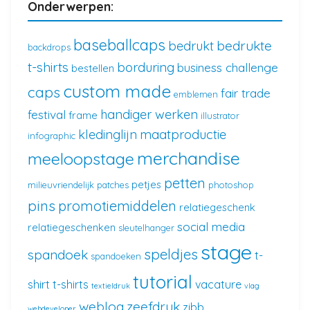
Onderwerpen:
baseballcaps
bedrukte
bedrukt
backdrops
t-shirts
borduring
business challenge
bestellen
custom made
caps
fair trade
emblemen
handiger werken
festival
frame
illustrator
kledinglijn
maatproductie
infographic
merchandise
meeloopstage
petten
petjes
milieuvriendelijk
patches
photoshop
pins
promotiemiddelen
relatiegeschenk
social media
relatiegeschenken
sleutelhanger
stage
speldjes
spandoek
t-
spandoeken
tutorial
shirt
t-shirts
vacature
textieldruk
vlag
weblog
zeefdruk
zibb
webdeveloper