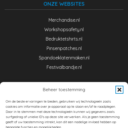
ONZE WEBSITES
Merchandise.nl
Workshopsafety.nl
Bedruktetshirts.nl
Pinsenpatches.nl
Spandoeklatenmaken.nl
Festivalbandje.nl
CONTACT
Beheer toestemming
Om de beste ervaringen te bieden, gebruiken wij technologieën zoals
Brand Merchandise is een initiatief van NIMAD BV
cookies om informatie over je apparaat op te slaan en/of te raadplegen.
Door in te stemmen met deze technologieën kunnen wij gegevens zoals
surfgedrag of unieke ID's op deze site verwerken. Als je geen toestemming
Denestraat 1
geeft of uw toestemming intrekt, kan dit een nadelige invloed hebben op
5541 RL Reusel (Nederland)
bepaalde functies en mogelijkheden.