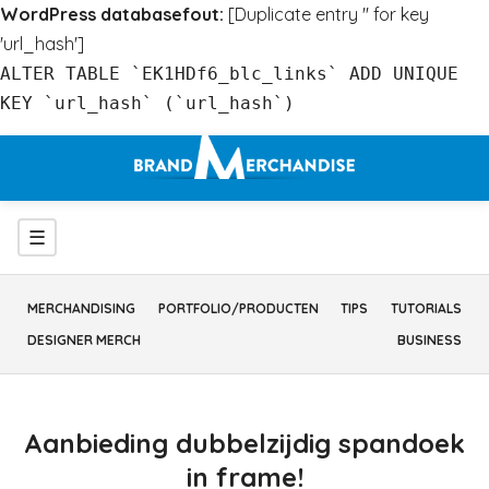
WordPress databasefout:
[Duplicate entry '' for key
'url_hash']
ALTER TABLE `EK1HDf6_blc_links` ADD UNIQUE
KEY `url_hash` (`url_hash`)
Ga
naar
inhoud
Menu
☰
MERCHANDISING
PORTFOLIO/PRODUCTEN
TIPS
TUTORIALS
DESIGNER MERCH
BUSINESS
Aanbieding dubbelzijdig spandoek
in frame!