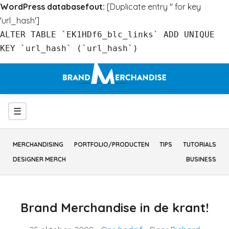
WordPress databasefout:
[Duplicate entry '' for key
'url_hash']
ALTER TABLE `EK1HDf6_blc_links` ADD UNIQUE
KEY `url_hash` (`url_hash`)
Ga
naar
inhoud
Menu
☰
MERCHANDISING
PORTFOLIO/PRODUCTEN
TIPS
TUTORIALS
DESIGNER MERCH
BUSINESS
Brand Merchandise in de krant!