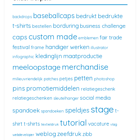
baseballcaps
bedrukte
bedrukt
backdrops
t-shirts
borduring
business challenge
bestellen
custom made
caps
fair trade
emblemen
handiger werken
festival
frame
illustrator
kledinglijn
maatproductie
infographic
merchandise
meeloopstage
petten
petjes
milieuvriendelijk
patches
photoshop
pins
promotiemiddelen
relatiegeschenk
social media
relatiegeschenken
sleutelhanger
stage
speldjes
spandoek
t-
spandoeken
tutorial
shirt
t-shirts
vacature
textieldruk
vlag
weblog
zeefdruk
zibb
webdeveloper