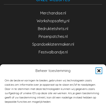
Merchandise.nl
Workshopsafety.nl
Bedruktetshirts.nl
Pinsenpatches.nl
Spandoeklatenmaken.nl
Festivalbandje.nl
CONTACT
Beheer toestemming
Om de beste ervaringen te bieden, gebruiken wij technologieën zoals
Brand Merchandise is een initiatief van NIMAD BV
cookies om informatie over je apparaat op te slaan en/of te raadplegen.
Door in te stemmen met deze technologieën kunnen wij gegevens zoals
surfgedrag of unieke ID's op deze site verwerken. Als je geen toestemming
Denestraat 1
geeft of uw toestemming intrekt, kan dit een nadelige invloed hebben op
5541 RL Reusel (Nederland)
bepaalde functies en mogelijkheden.