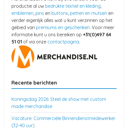
productie al uw
bedrukte textiel en kleding
,
emblemen
,
pins
en
buttons
,
petten en mutsen
en
verder eigenlijk alles wat u kunt verzinnen op het
gebied van
premiums en geschenken
. Voor meer
informatie kunt u ons bereiken op
+31(0)497 64
51 01
of via onze
contactpagina
.
Recente berichten
Koningsdag 2026: Steel de show met custom
made merchandise
Vacature: Commerciële Binnendienstmedewerker
(32-40 uur)