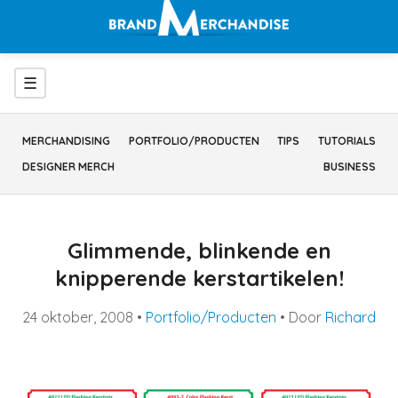
Ga
naar
inhoud
Menu
☰
MERCHANDISING
PORTFOLIO/PRODUCTEN
TIPS
TUTORIALS
DESIGNER MERCH
BUSINESS
Glimmende, blinkende en
knipperende kerstartikelen!
24 oktober, 2008
•
Portfolio/Producten
• Door
Richard