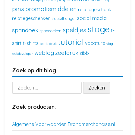
pins
promotiemiddelen
relatiegeschenk
social media
relatiegeschenken
sleutelhanger
stage
speldjes
spandoek
t-
spandoeken
tutorial
shirt
t-shirts
vacature
textieldruk
vlag
weblog
zeefdruk
zibb
webdeveloper
Zoek op dit blog
Zoeken
naar:
Zoek producten:
Algemene Voorwaarden Brandmerchandise.nl