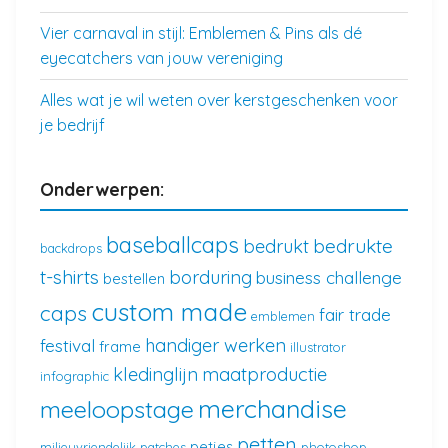
Vier carnaval in stijl: Emblemen & Pins als dé
eyecatchers van jouw vereniging
Alles wat je wil weten over kerstgeschenken voor
je bedrijf
Onderwerpen:
baseballcaps
bedrukte
bedrukt
backdrops
t-shirts
borduring
business challenge
bestellen
custom made
caps
fair trade
emblemen
handiger werken
festival
frame
illustrator
kledinglijn
maatproductie
infographic
merchandise
meeloopstage
petten
petjes
milieuvriendelijk
patches
photoshop