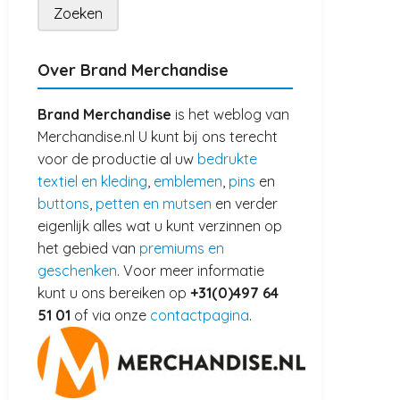
Over Brand Merchandise
Brand Merchandise
is het weblog van
Merchandise.nl U kunt bij ons terecht
voor de productie al uw
bedrukte
textiel en kleding
,
emblemen
,
pins
en
buttons
,
petten en mutsen
en verder
eigenlijk alles wat u kunt verzinnen op
het gebied van
premiums en
geschenken
. Voor meer informatie
kunt u ons bereiken op
+31(0)497 64
51 01
of via onze
contactpagina
.