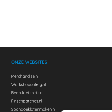
ONZE WEBSITES
Merchandise.nl
Workshopsafety.nl
Bedruktetshirts.nl
Pinsenpatches.nl
Spandoeklatenmaken.nl