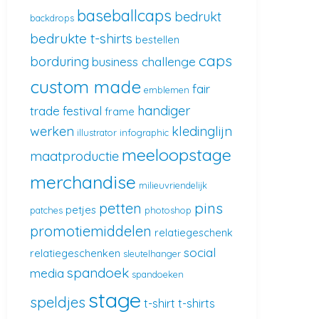
baseballcaps
bedrukt
backdrops
bedrukte t-shirts
bestellen
caps
borduring
business challenge
custom made
fair
emblemen
handiger
trade
festival
frame
werken
kledinglijn
illustrator
infographic
meeloopstage
maatproductie
merchandise
milieuvriendelijk
pins
petten
petjes
patches
photoshop
promotiemiddelen
relatiegeschenk
social
relatiegeschenken
sleutelhanger
spandoek
media
spandoeken
stage
speldjes
t-shirt
t-shirts