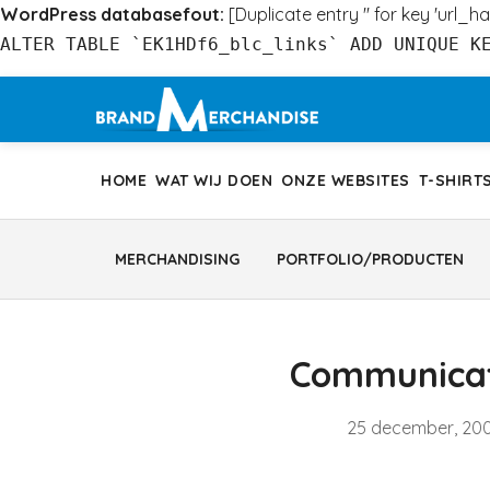
WordPress databasefout:
[Duplicate entry '' for key 'url_ha
ALTER TABLE `EK1HDf6_blc_links` ADD UNIQUE K
Ga
naar
inhoud
HOME
WAT WIJ DOEN
ONZE WEBSITES
T-SHIRT
MERCHANDISING
PORTFOLIO/PRODUCTEN
Communicat
25 december, 20