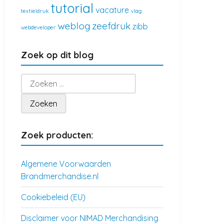
tutorial
vacature
textieldruk
vlag
weblog
zeefdruk
zibb
webdeveloper
Zoek op dit blog
Zoeken
naar:
Zoek producten:
Algemene Voorwaarden
Brandmerchandise.nl
Cookiebeleid (EU)
Disclaimer voor NIMAD Merchandising