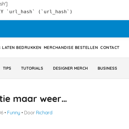
sh']
EY `url_hash` (`url_hash`)
S LATEN BEDRUKKEN
MERCHANDISE BESTELLEN
CONTACT
TIPS
TUTORIALS
DESIGNER MERCH
BUSINESS
ie maar weer…
06
•
Funny
• Door
Richard