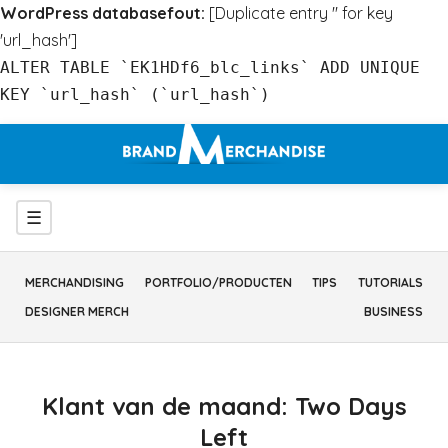
WordPress databasefout:
[Duplicate entry '' for key
'url_hash']
ALTER TABLE `EK1HDf6_blc_links` ADD UNIQUE
KEY `url_hash` (`url_hash`)
Ga
naar
inhoud
Menu
☰
MERCHANDISING
PORTFOLIO/PRODUCTEN
TIPS
TUTORIALS
DESIGNER MERCH
BUSINESS
Klant van de maand: Two Days
Left