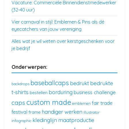
Vacature: Commerciële Binnendienstmedewerker
(32-40 uur)
Vier carnaval in stijl: Emblemen & Pins als dé
eyecatchers van jouw vereniging
Alles wat je wil weten over kerstgeschenken voor
je bedrijf
Onderwerpen:
baseballcaps
bedrukte
bedrukt
backdrops
t-shirts
borduring
business challenge
bestellen
custom made
caps
fair trade
emblemen
handiger werken
festival
frame
illustrator
kledinglijn
maatproductie
infographic