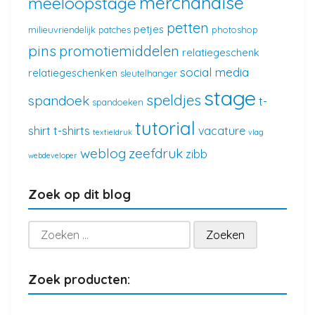
merchandise
meeloopstage
petten
petjes
milieuvriendelijk
patches
photoshop
pins
promotiemiddelen
relatiegeschenk
social media
relatiegeschenken
sleutelhanger
stage
speldjes
spandoek
t-
spandoeken
tutorial
shirt
t-shirts
vacature
textieldruk
vlag
weblog
zeefdruk
zibb
webdeveloper
Zoek op dit blog
Zoeken
naar:
Zoek producten: