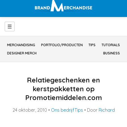
Ga
naar
inhoud
Menu
☰
MERCHANDISING
PORTFOLIO/PRODUCTEN
TIPS
TUTORIALS
DESIGNER MERCH
BUSINESS
Relatiegeschenken en
kerstpakketten op
Promotiemiddelen.com
24 oktober, 2010
•
Ons bedrijf
Tips
• Door
Richard