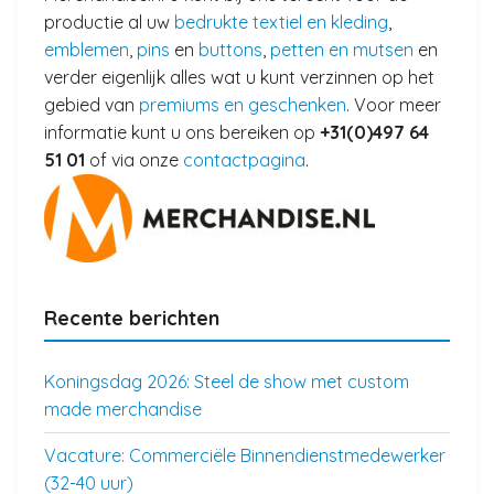
productie al uw
bedrukte textiel en kleding
,
emblemen
,
pins
en
buttons
,
petten en mutsen
en
verder eigenlijk alles wat u kunt verzinnen op het
gebied van
premiums en geschenken
. Voor meer
informatie kunt u ons bereiken op
+31(0)497 64
51 01
of via onze
contactpagina
.
Recente berichten
Koningsdag 2026: Steel de show met custom
made merchandise
Vacature: Commerciële Binnendienstmedewerker
(32-40 uur)