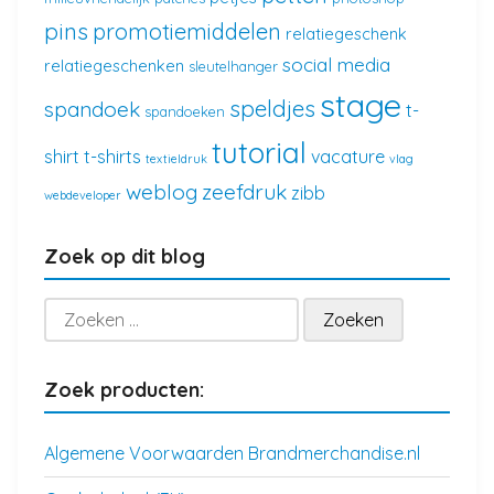
pins
promotiemiddelen
relatiegeschenk
social media
relatiegeschenken
sleutelhanger
stage
speldjes
spandoek
t-
spandoeken
tutorial
shirt
t-shirts
vacature
textieldruk
vlag
weblog
zeefdruk
zibb
webdeveloper
Zoek op dit blog
Zoeken
naar:
Zoek producten:
Algemene Voorwaarden Brandmerchandise.nl