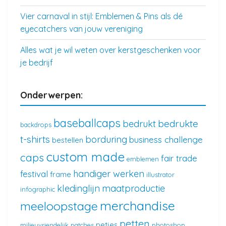
Vier carnaval in stijl: Emblemen & Pins als dé
eyecatchers van jouw vereniging
Alles wat je wil weten over kerstgeschenken voor
je bedrijf
Onderwerpen:
baseballcaps
bedrukte
bedrukt
backdrops
t-shirts
borduring
business challenge
bestellen
custom made
caps
fair trade
emblemen
handiger werken
festival
frame
illustrator
kledinglijn
maatproductie
infographic
merchandise
meeloopstage
petten
petjes
milieuvriendelijk
patches
photoshop