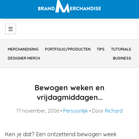
Ga
naar
inhoud
Menu
☰
MERCHANDISING
PORTFOLIO/PRODUCTEN
TIPS
TUTORIALS
DESIGNER MERCH
BUSINESS
Bewogen weken en
vrijdagmiddagen…
17 november, 2006
•
Persoonlijk
• Door
Richard
Ken je dat? Een ontzettend bewogen week