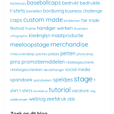
baseballcaps
bedrukte
bedrukt
backdrops
t-shirts
borduring
business challenge
bestellen
custom made
caps
fair trade
emblemen
handiger werken
festival
frame
illustrator
kledinglijn
maatproductie
infographic
merchandise
meeloopstage
petten
petjes
milieuvriendelijk
patches
photoshop
pins
promotiemiddelen
relatiegeschenk
social media
relatiegeschenken
sleutelhanger
stage
speldjes
spandoek
t-
spandoeken
tutorial
shirt
t-shirts
vacature
textieldruk
vlag
weblog
zeefdruk
zibb
webdeveloper
Zoek op dit blog