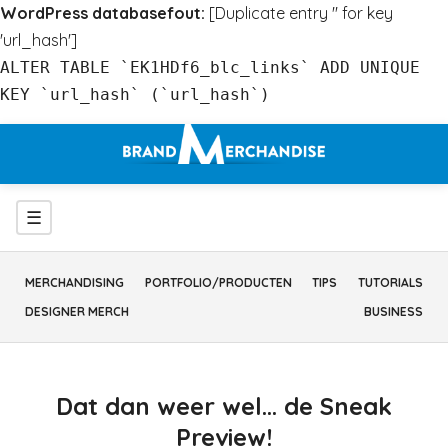
WordPress databasefout:
[Duplicate entry '' for key
'url_hash']
ALTER TABLE `EK1HDf6_blc_links` ADD UNIQUE
KEY `url_hash` (`url_hash`)
Ga
naar
inhoud
Menu
☰
MERCHANDISING
PORTFOLIO/PRODUCTEN
TIPS
TUTORIALS
DESIGNER MERCH
BUSINESS
Dat dan weer wel… de Sneak
Preview!