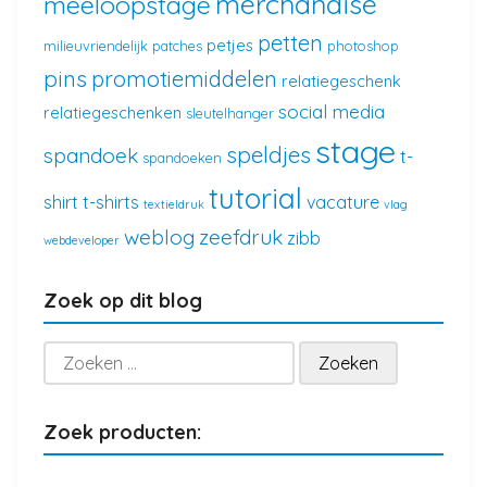
merchandise
meeloopstage
petten
petjes
milieuvriendelijk
patches
photoshop
pins
promotiemiddelen
relatiegeschenk
social media
relatiegeschenken
sleutelhanger
stage
speldjes
spandoek
t-
spandoeken
tutorial
shirt
t-shirts
vacature
textieldruk
vlag
weblog
zeefdruk
zibb
webdeveloper
Zoek op dit blog
Zoeken
naar:
Zoek producten: