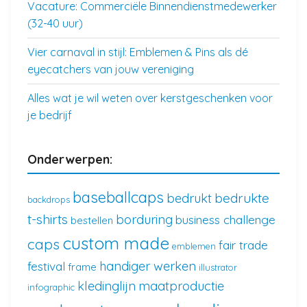
Vacature: Commerciële Binnendienstmedewerker
(32-40 uur)
Vier carnaval in stijl: Emblemen & Pins als dé
eyecatchers van jouw vereniging
Alles wat je wil weten over kerstgeschenken voor
je bedrijf
Onderwerpen:
baseballcaps
bedrukte
bedrukt
backdrops
t-shirts
borduring
business challenge
bestellen
custom made
caps
fair trade
emblemen
handiger werken
festival
frame
illustrator
kledinglijn
maatproductie
infographic