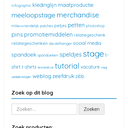
kledinglijn
maatproductie
infographic
merchandise
meeloopstage
petten
petjes
milieuvriendelijk
patches
photoshop
pins
promotiemiddelen
relatiegeschenk
social media
relatiegeschenken
sleutelhanger
stage
speldjes
spandoek
t-
spandoeken
tutorial
shirt
t-shirts
vacature
textieldruk
vlag
weblog
zeefdruk
zibb
webdeveloper
Zoek op dit blog
Zoeken
naar:
Zoek producten: