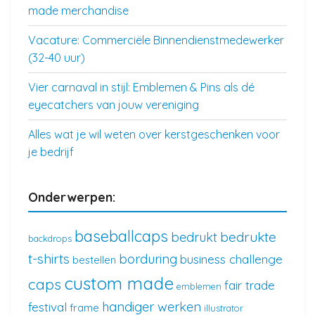
made merchandise
Vacature: Commerciële Binnendienstmedewerker
(32-40 uur)
Vier carnaval in stijl: Emblemen & Pins als dé
eyecatchers van jouw vereniging
Alles wat je wil weten over kerstgeschenken voor
je bedrijf
Onderwerpen:
baseballcaps
bedrukte
bedrukt
backdrops
t-shirts
borduring
business challenge
bestellen
custom made
caps
fair trade
emblemen
handiger werken
festival
frame
illustrator