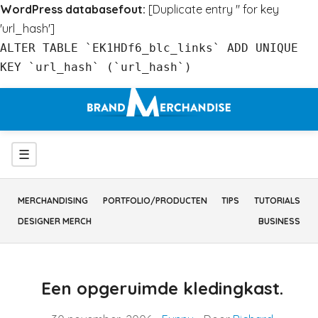
WordPress databasefout:
[Duplicate entry '' for key
'url_hash']
ALTER TABLE `EK1HDf6_blc_links` ADD UNIQUE
KEY `url_hash` (`url_hash`)
Ga
naar
inhoud
Menu
☰
MERCHANDISING
PORTFOLIO/PRODUCTEN
TIPS
TUTORIALS
DESIGNER MERCH
BUSINESS
Een opgeruimde kledingkast.