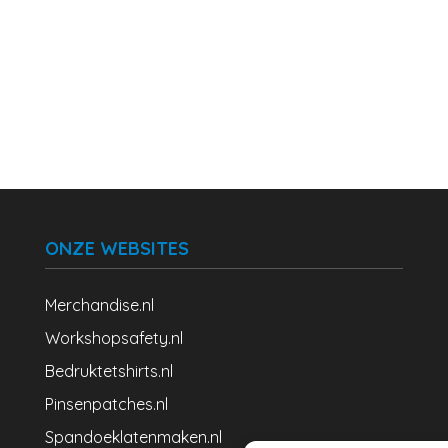
ONZE WEBSITES
Merchandise.nl
Workshopsafety.nl
Bedruktetshirts.nl
Pinsenpatches.nl
Spandoeklatenmaken.nl