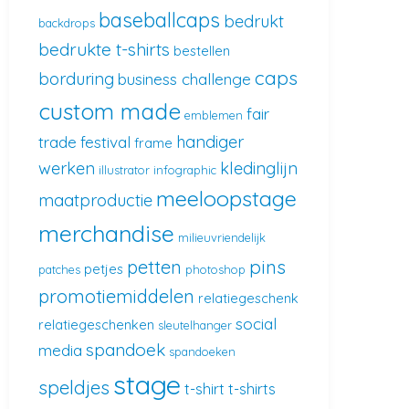
baseballcaps
bedrukt
backdrops
bedrukte t-shirts
bestellen
caps
borduring
business challenge
custom made
fair
emblemen
handiger
trade
festival
frame
werken
kledinglijn
illustrator
infographic
meeloopstage
maatproductie
merchandise
milieuvriendelijk
pins
petten
petjes
patches
photoshop
promotiemiddelen
relatiegeschenk
social
relatiegeschenken
sleutelhanger
spandoek
media
spandoeken
stage
speldjes
t-shirt
t-shirts