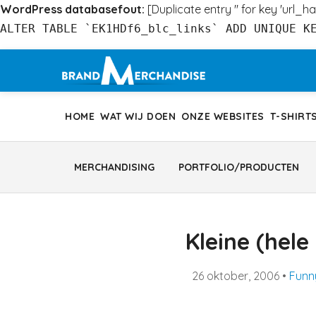
WordPress databasefout:
[Duplicate entry '' for key 'url_ha
ALTER TABLE `EK1HDf6_blc_links` ADD UNIQUE K
Ga
naar
inhoud
HOME
WAT WIJ DOEN
ONZE WEBSITES
T-SHIRT
MERCHANDISING
PORTFOLIO/PRODUCTEN
Kleine (hele
26 oktober, 2006
•
Funn