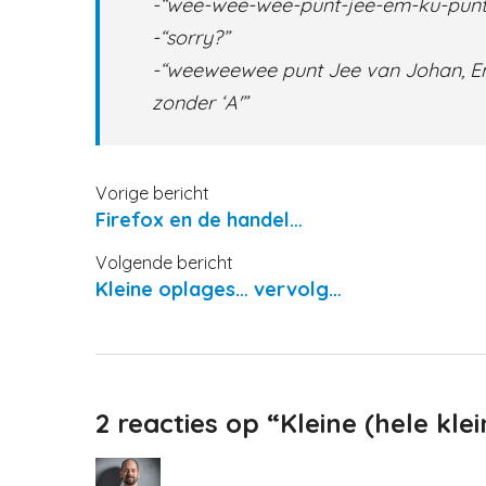
-“wee-wee-wee-punt-jee-em-ku-punt
-“sorry?”
-“weeweewee punt Jee van Johan, E
zonder ‘A'”
Vorige bericht
Firefox en de handel…
Volgende bericht
Kleine oplages… vervolg…
2 reacties op “Kleine (hele kle