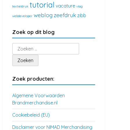
tutorial
vacature
textieldruk
vlag
weblog
zeefdruk
zibb
webdeveloper
Zoek op dit blog
Zoeken
naar:
Zoek producten:
Algemene Voorwaarden
Brandmerchandise.nl
Cookiebeleid (EU)
Disclaimer voor NIMAD Merchandising