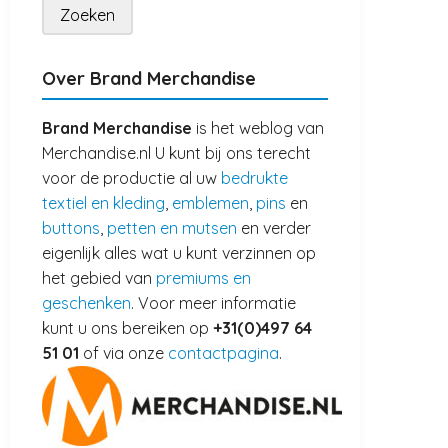
Over Brand Merchandise
Brand Merchandise
is het weblog van
Merchandise.nl U kunt bij ons terecht
voor de productie al uw
bedrukte
textiel en kleding
,
emblemen
,
pins
en
buttons
,
petten en mutsen
en verder
eigenlijk alles wat u kunt verzinnen op
het gebied van
premiums en
geschenken
. Voor meer informatie
kunt u ons bereiken op
+31(0)497 64
51 01
of via onze
contactpagina
.