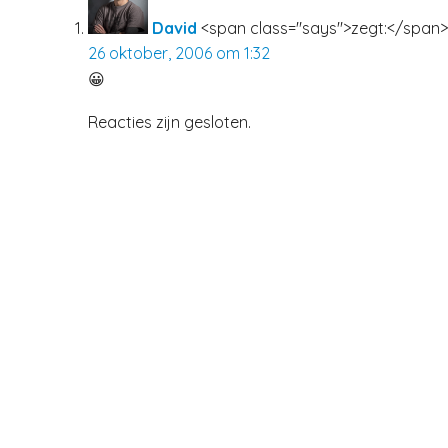
David
<span class="says">zegt:</span>
26 oktober, 2006 om 1:32
😀
Reacties zijn gesloten.