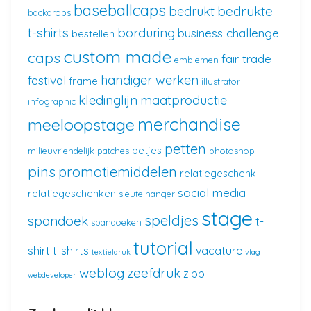
baseballcaps
bedrukte
bedrukt
backdrops
t-shirts
borduring
business challenge
bestellen
custom made
caps
fair trade
emblemen
handiger werken
festival
frame
illustrator
kledinglijn
maatproductie
infographic
merchandise
meeloopstage
petten
petjes
milieuvriendelijk
patches
photoshop
pins
promotiemiddelen
relatiegeschenk
social media
relatiegeschenken
sleutelhanger
stage
speldjes
spandoek
t-
spandoeken
tutorial
shirt
t-shirts
vacature
textieldruk
vlag
weblog
zeefdruk
zibb
webdeveloper