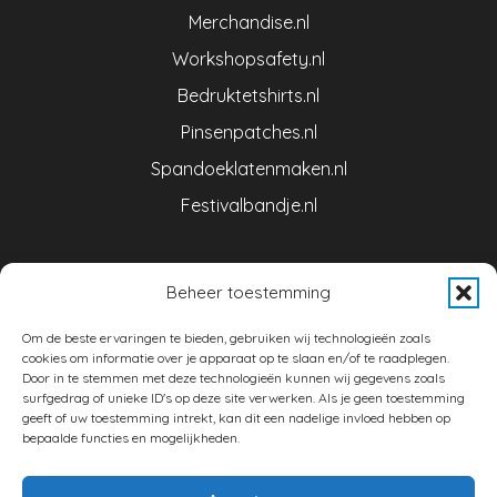
Merchandise.nl
Workshopsafety.nl
Bedruktetshirts.nl
Pinsenpatches.nl
Spandoeklatenmaken.nl
Festivalbandje.nl
Beheer toestemming
CONTACT
Om de beste ervaringen te bieden, gebruiken wij technologieën zoals
Brand Merchandise is een initiatief van NIMAD BV
cookies om informatie over je apparaat op te slaan en/of te raadplegen.
Door in te stemmen met deze technologieën kunnen wij gegevens zoals
surfgedrag of unieke ID's op deze site verwerken. Als je geen toestemming
Denestraat 1
geeft of uw toestemming intrekt, kan dit een nadelige invloed hebben op
5541 RL Reusel (Nederland)
bepaalde functies en mogelijkheden.
Telefoon: +31 (0) 497 64 51 01
E-mail:
info@merchandise.nl